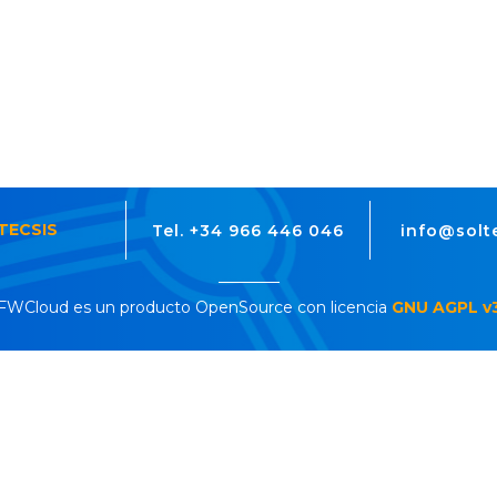
TECSIS
Tel. +34 966 446 046
info@solt
FWCloud es un producto OpenSource con licencia
GNU AGPL v